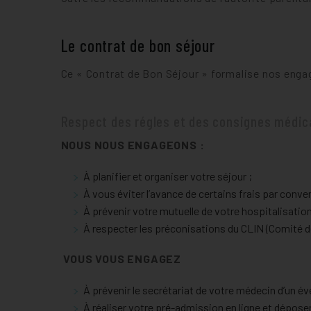
Le contrat de bon séjour
Ce « Contrat de Bon Séjour » formalise nos enga
Respect des régles et des consignes médic
NOUS NOUS ENGAGEONS :
À planifier et organiser votre séjour ;
À vous éviter l’avance de certains frais par conve
À prévenir votre mutuelle de votre hospitalisation 
À respecter les préconisations du CLIN (Comité de
VOUS VOUS ENGAGEZ
À prévenir le secrétariat de votre médecin d’un 
À réaliser votre pré-admission en ligne et dépose