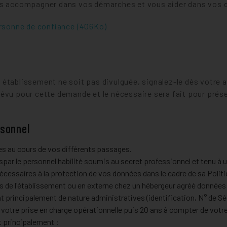
ous accompagner dans vos démarches et vous aider dans vos 
ersonne de confiance
(406Ko)
 établissement ne soit pas divulguée, signalez-le dès votre 
révu pour cette demande et le nécessaire sera fait pour prés
rsonnel
es au cours de vos différents passages.
par le personnel habilité soumis au secret professionnel et tenu à 
écessaires à la protection de vos données dans le cadre de sa Polit
rs de l'établissement ou en externe chez un hébergeur agréé donné
 principalement de nature administratives (identification, N° de Séc
e votre prise en charge opérationnelle puis 20 ans à compter de votr
 principalement :