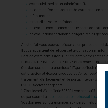
votre suivi médical et administratif,
la coordination des acteurs de votre prise en char
la facturation,
le recueil de votre satisfaction,
les évaluations internes dans le cadre de notre dé
les évaluations nationales obligatoires diligentées
À cet effet vous pouvez refuser qu'un professionnel de
Il vous appartient de refuser cette utilisation en infor
Lors de votre admission, HPP collecte votre adresse e-m
L. 6144-1, L. 6161-2-2 et D. 6111-23 et au code de la séc
Ces données sont transmises à l'Agence Technique de l'
satisfaction et d’expérience des patients hospitalisés 
traitement, d’effacement et de portabilité de vos donn
l'ATIH - Secrétariat général
117 boulevard Vivier Merle 69329 Lyon cedex 03
ou par courriel à :
donneespersonnelles@atih.sante.fr
.
Vos données sont transmises aux personnels de santé h
dans le respect du code de santé publique.