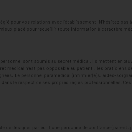
légié pour vos relations avec l’établissement. N’hésitez pas 
 mieux placé pour recueillir toute information à caractère mé
 personnel sont soumis au secret médical. Ils mettent en œuvr
t médical n’est pas opposable au patient : les praticiens de 
nées. Le personnel paramédical (infirmier(e)s, aides-soigna
ans le respect de ses propres règles professionnelles. Ces
ble de désigner par écrit une personne de confiance (parent, 