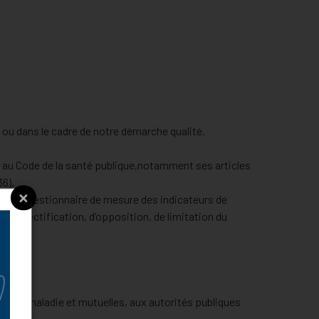
 ou dans le cadre de notre démarche qualité.
tif au Code de la santé publique,notamment ses articles
36).
×
il, un questionnaire de mesure des indicateurs de
, de rectification, d’opposition, de limitation du
ance maladie et mutuelles, aux autorités publiques