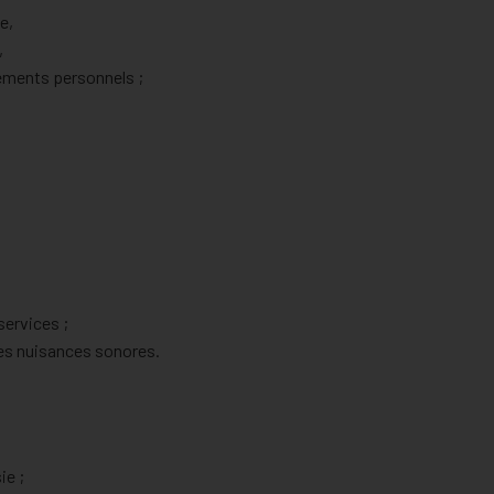
e,
,
tements personnels ;
services ;
les nuisances sonores.
ie ;