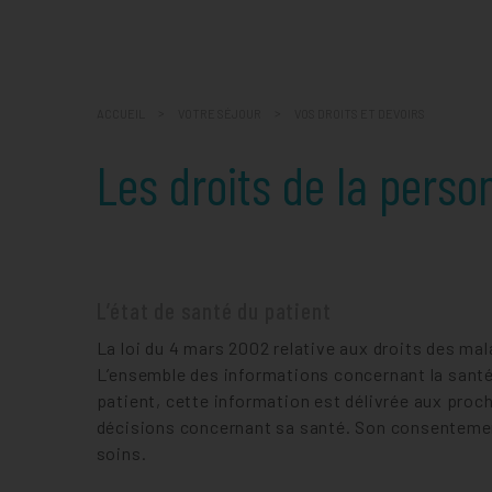
COMMENT VENIR ET STAT
ACCUEIL
VOTRE SÉJOUR
VOS DROITS ET DEVOIRS
Les droits de la perso
L’état de santé du patient
La loi du 4 mars 2002 relative aux droits des mal
L’ensemble des informations concernant la santé d
patient, cette information est délivrée aux proche
décisions concernant sa santé. Son consentement 
soins.