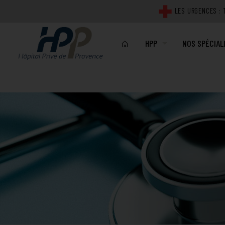
Click Me For A Modal
LES URGENCES : T
HPP
NOS SPÉCIAL
NOTRE ÉTABLISSEMENT
MÉDICALES
PROJET D'ÉTABLISSEME
CHIRURGICAL
PLATEAU TECHNIQUE
IMAGERIE
QUALITÉ ET SECURITÉ DE
LABORATOIRE
REPRÉSENTANTS DES US
TECHNIQUES
PLANS DE L'HÔPITAL PR
ACTUALITÉS