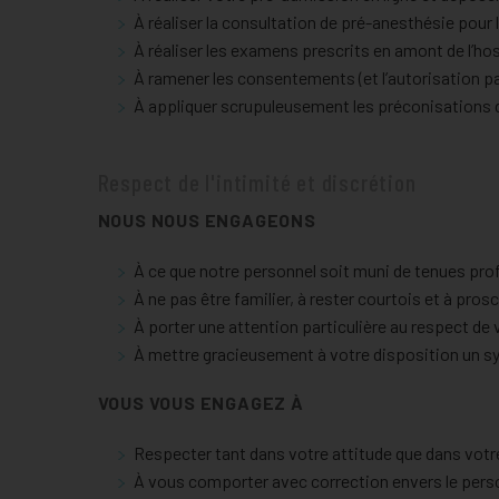
À réaliser la consultation de pré-anesthésie pour 
À réaliser les examens prescrits en amont de l’hos
À ramener les consentements (et l’autorisation p
À appliquer scrupuleusement les préconisations 
Respect de l'intimité et discrétion
NOUS NOUS ENGAGEONS
À ce que notre personnel soit muni de tenues prof
À ne pas être familier, à rester courtois et à pros
À porter une attention particulière au respect de 
À mettre gracieusement à votre disposition un sys
VOUS VOUS ENGAGEZ À
Respecter tant dans votre attitude que dans votr
À vous comporter avec correction envers le person