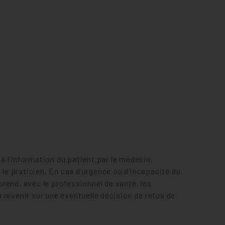
V-NOTES
RECTIVES ANTICIPÉES
LE ROBOT DA VINCI POUR LE TRAITEMENT DU CANCER DU FOIE
ATISFACTION EN HOSPITALISATION COMPLÈTE
VOTRE SATISFACTION 
ENCE
ATISFACTION AUX URGENCES
VOTRE SATISFACTION 
ATISFACTION AU CENTRE DU SOMMEIL
 à l’information du patient par le médecin.
 le praticien. En cas d’urgence ou d’incapacité du
prend, avec le professionnel de santé, les
 revenir sur une éventuelle décision de refus de