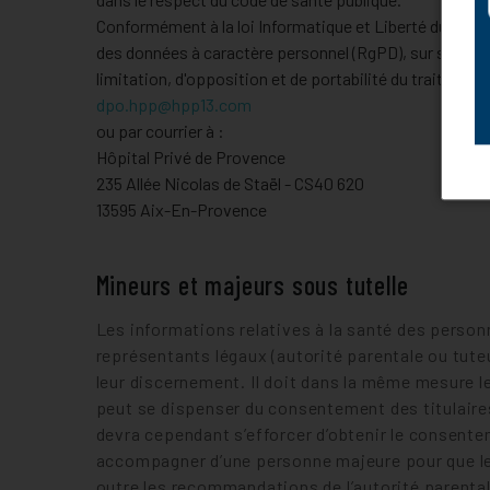
Conformément à la loi Informatique et Liberté du 6 jan
des données à caractère personnel (RgPD), sur simple j
limitation, d'opposition et de portabilité du traitemen
dpo.hpp@hpp13.com
ou par courrier à :
Hôpital Privé de Provence
235 Allée Nicolas de Staël - CS40 620
13595 Aix-En-Provence
Mineurs et majeurs sous tutelle
Les informations relatives à la santé des personn
représentants légaux (autorité parentale ou tute
leur discernement. Il doit dans la même mesure le
peut se dispenser du consentement des titulaires
devra cependant s’efforcer d’obtenir le consente
accompagner d’une personne majeure pour que le 
outre les recommandations de l’autorité parenta