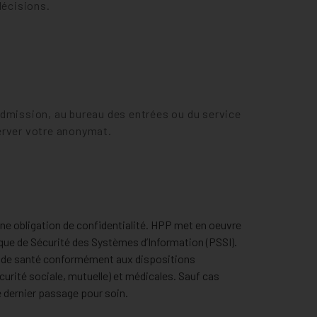
décisions.
admission, au bureau des entrées ou du service
erver votre anonymat.
une obligation de confidentialité. HPP met en oeuvre
ique de Sécurité des Systèmes d’Information (PSSI).
es de santé conformément aux dispositions
urité sociale, mutuelle) et médicales. Sauf cas
e dernier passage pour soin.