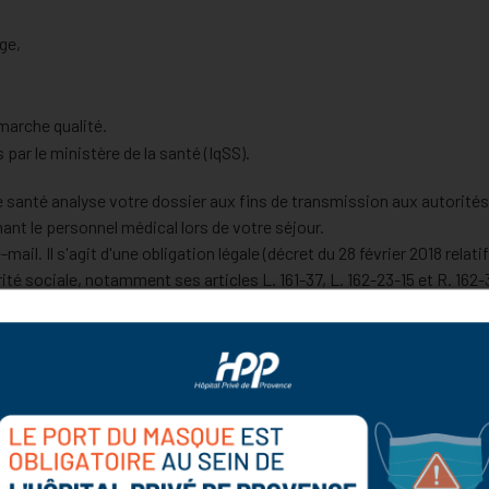
ge,
marche qualité.
 par le ministère de la santé (IqSS).
 santé analyse votre dossier aux fins de transmission aux autorités
mant le personnel médical lors de votre séjour.
ail. Il s'agit d'une obligation légale (décret du 28 février 2018 rela
urité sociale, notamment ses articles L. 161-37, L. 162-23-15 et R. 162-
information sur l'Hospitalisation (ATIH) qui vous adressera, par ma
(dispositif national e-Satis). Vous pouvez exercer vos droits d'accès
ées en vous adressant à l'ATIH par voie postale à :
abilités à accéder à votre dossier médical, aux organismes d'assur