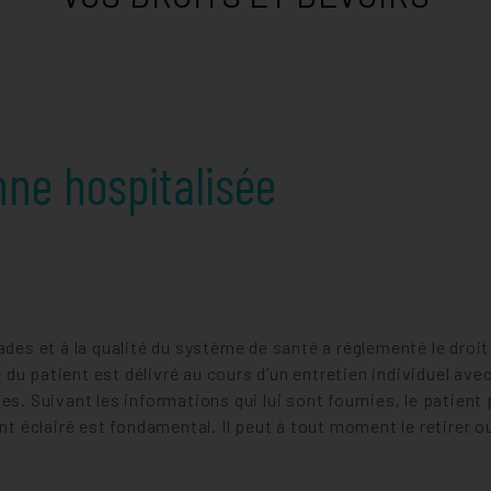
IONNER ?
NUTRITION - DIABÉTOLOGIE
OTO-RHINO-LARYNGOLOGIE-ORL
MAGSEED®
PNEUMOLOGIE
PERSONNE DE CONFIANCE ET DI
PÔLE DE CANCÉROLOGIE
CANCER DE LA VESSIE - LA THERMOCHIMIOTHÉRAPIE
RADIOTHÉRAPIE
VOTRE SATISFACTION
VOTRE S
RÉANIMATION
PATHOLOGIES DE LA THYROÏDE - L'IMAGERIE DE FLUORESC
RHUMATOLOGIE
PRESTATIONS HÔTELIÈRES
VOTRE S
nne hospitalisée
PARCOURS ENDOMÉTRIOSE
VOTRE S
ades et à la qualité du système de santé a réglementé le droit
u patient est délivré au cours d’un entretien individuel avec
s. Suivant les informations qui lui sont fournies, le patient 
éclairé est fondamental. Il peut à tout moment le retirer ou