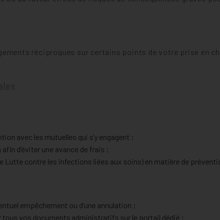
gements réciproques sur certains points de votre prise en ch
ales
ntion avec les mutuelles qui s’y engagent ;
afin d’éviter une avance de frais ;
 Lutte contre les infections liées aux soins) en matière de préventio
éventuel empêchement ou d’une annulation ;
r tous vos documents administratifs sur le portail dédié ;