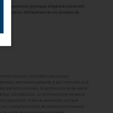
ion des personnes physiques à l’égard du traitement
e rectification, d'effacement de vos données, de
ivent recevoir, sont délivrées à leurs
ntéressés demanière adaptée à leur maturité ou à
 les patients mineurs, le professionnel de santé
à leur consultation. Le professionnel de santé
on opposition, il devra néanmoins se faire
tion. Le professionnel de santé pourra passer
r la santé de la personne protégée.