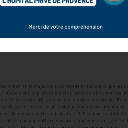
vier 1978 modifiée, et au règlement UE 2016/679 relatifs à la protect
ustification de votre identité, vous bénéficiez d’un droit d’accès, d
t en vous adressant par mail à :
es mineures et majeures sous tutelle et aux soins qu’elles do
ur). Cependant, le professionnel de santé doit informer les i
s faire participer à la prise de décision les concernant. Pour
 de l’autorité parentale si le mineur s’oppose expressément 
ment du mineur à cette consultation. Si le mineur maintient s
praticien puissemettre en œuvre le traitement ou l’interven
le ou du tuteur en cas de risques de conséquences graves pou