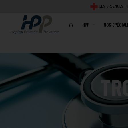
Click Me For A Modal
LES URGENCES : T
HPP
NOS SPÉCIAL
NOTRE ÉTABLISSEMENT
MÉDICALES
PROJET D'ÉTABLISSEME
CHIRURGICAL
PLATEAU TECHNIQUE
IMAGERIE
TR
QUALITÉ ET SECURITÉ DE
LABORATOIRE
REPRÉSENTANTS DES US
TECHNIQUES
PLANS DE L'HÔPITAL PR
ACTUALITÉS