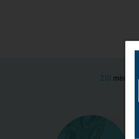
210
médeci