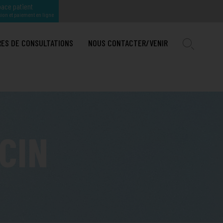
ace patient
ion et paiement en ligne
RES DE CONSULTATIONS
NOUS CONTACTER/VENIR
IRURGIE MAXILLO-FACIALE ET STOMATOLOGIE
TION
OGIE INTERVENTIONELLE
U PAYS D'AIX
IRURGIE ORTHOPÉDIQUE A
CIN
E
GIQUE ET MAMMAIRE
NER HPP
IRURGIE ORTHOPÉDIQUE PÉDIATRIQUE
TION COMPLÈTE
NALISÉ
IE
IRURGIE PLASTIQUE, RECONSTRUCTRICE ET ESTHÉTIQUE
HÉMORROÏDES : DES TRAITEMENTS EFFICACES EXISTENT
ENFANT
E
IRURGIE UROLOGIQUE
ADÉNOME DE PROSTATE : L’EFFICACITÉ DU LASER
ONNELLE
IRURGIE VISCÉRALE, DIGESTIVE ET DE L'OBÉSITÉ
TRAITER L’OBÉSITÉ