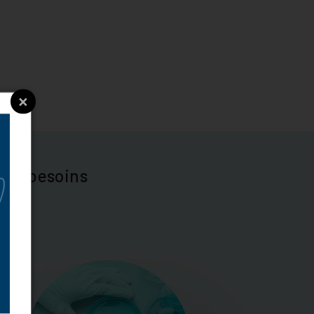
×
vos besoins