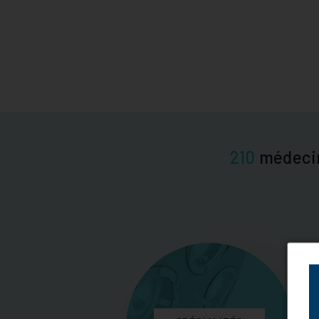
210
médeci