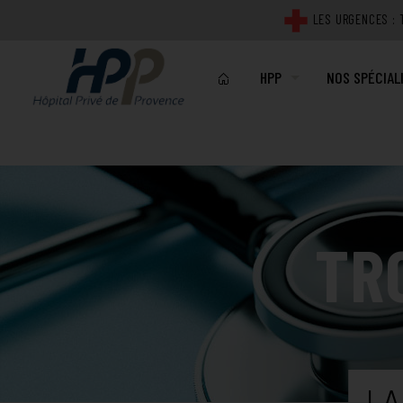
Click Me For A Modal
LES URGENCES : T
HPP
NOS SPÉCIAL
NOTRE ÉTABLISSEMENT
MÉDICALES
PROJET D'ÉTABLISSEME
CHIRURGICAL
PLATEAU TECHNIQUE
IMAGERIE
TR
QUALITÉ ET SECURITÉ DE
LABORATOIRE
REPRÉSENTANTS DES US
TECHNIQUES
PLANS DE L'HÔPITAL PR
LA
ACTUALITÉS