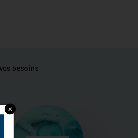
vos besoins
×