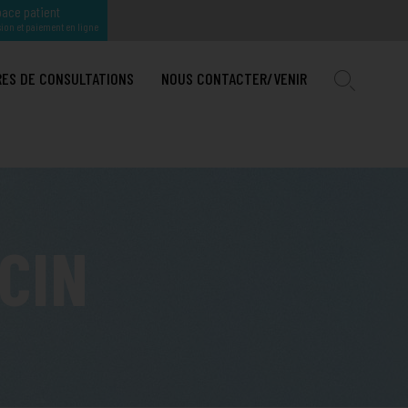
ace patient
ion et paiement en ligne
RES DE CONSULTATIONS
NOUS CONTACTER/VENIR
IRURGIE MAXILLO-FACIALE ET STOMATOLOGIE
TION
OGIE INTERVENTIONELLE
U PAYS D'AIX
IRURGIE ORTHOPÉDIQUE A
CIN
E
GIQUE ET MAMMAIRE
NER HPP
IRURGIE ORTHOPÉDIQUE PÉDIATRIQUE
TION COMPLÈTE
NALISÉ
IE
IRURGIE PLASTIQUE, RECONSTRUCTRICE ET ESTHÉTIQUE
HÉMORROÏDES : DES TRAITEMENTS EFFICACES EXISTENT
ENFANT
E
IRURGIE UROLOGIQUE
ADÉNOME DE PROSTATE : L’EFFICACITÉ DU LASER
ONNELLE
IRURGIE VISCÉRALE, DIGESTIVE ET DE L'OBÉSITÉ
TRAITER L’OBÉSITÉ