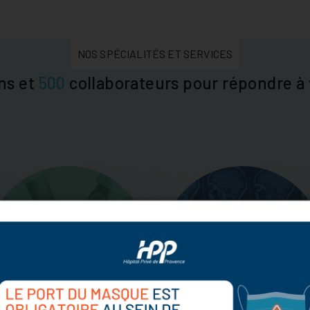
NOS SPÉCIALITÉS ET SERVICES
ns et
500
collaborateurs pour répondre à 
SPÉCIALITÉS
IMAGERIE
MÉDICALES