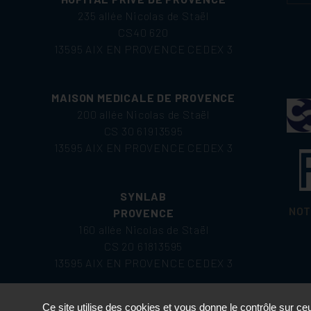
235 allée Nicolas de Staël
CS40 620
13595 AIX EN PROVENCE CEDEX 3
MAISON MEDICALE DE PROVENCE
200 allée Nicolas de Staël
CS 30 61913595
13595 AIX EN PROVENCE CEDEX 3
SYNLAB
NOT
PROVENCE
160 allée Nicolas de Staël
CS 20 61813595
13595 AIX EN PROVENCE CEDEX 3
Ce site utilise des cookies et vous donne le contrôle sur c