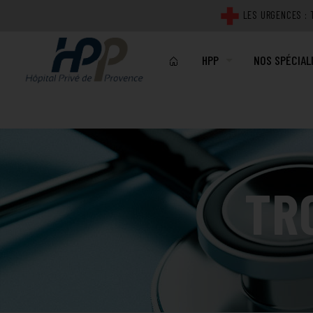
Click Me For A Modal
LES URGENCES : T
HPP
NOS SPÉCIAL
NOTRE ÉTABLISSEMENT
MÉDICALES
PROJET D'ÉTABLISSEME
CHIRURGICAL
PLATEAU TECHNIQUE
IMAGERIE
TR
QUALITÉ ET SECURITÉ DE
LABORATOIRE
REPRÉSENTANTS DES US
TECHNIQUES
PLANS DE L'HÔPITAL PR
ACTUALITÉS