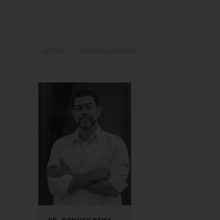
COMMENT VENIR ET STAT
ACCUEIL
TROUVER UN MÉDECIN
DR. ROMNEY RÉMY