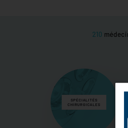
210
médeci
SPÉCIALITÉS
CHIRURGICALES