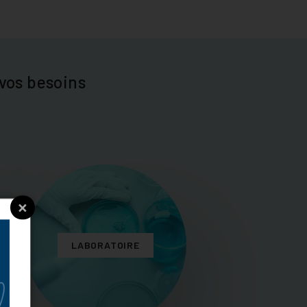
vos besoins
×
LABORATOIRE