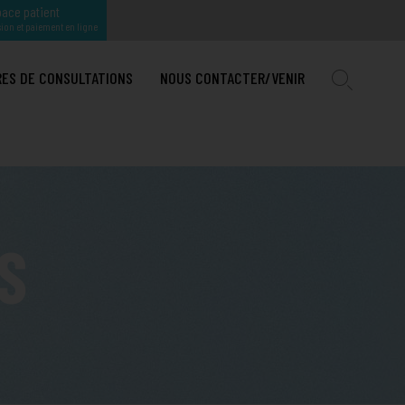
ace patient
ion et paiement en ligne
RES DE CONSULTATIONS
NOUS CONTACTER/VENIR
IRURGIE MAXILLO-FACIALE ET STOMATOLOGIE
TION
OGIE INTERVENTIONELLE
U PAYS D'AIX
IRURGIE ORTHOPÉDIQUE A
S
E
GIQUE ET MAMMAIRE
NER HPP
IRURGIE ORTHOPÉDIQUE PÉDIATRIQUE
TION COMPLÈTE
IE
IRURGIE PLASTIQUE, RECONSTRUCTRICE ET ESTHÉTIQUE
HÉMORROÏDES : DES TRAITEMENTS EFFICACES EXISTENT
ENFANT
E
IRURGIE UROLOGIQUE
ADÉNOME DE PROSTATE : L’EFFICACITÉ DU LASER
IRURGIE VISCÉRALE, DIGESTIVE ET DE L'OBÉSITÉ
TRAITER L’OBÉSITÉ