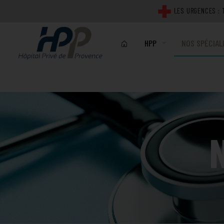
Click Me For A Modal
LES URGENCES : T
HPP
NOS SPÉCIAL
NOTRE ÉTABLISSEMENT
MÉDICALES
PROJET D'ÉTABLISSEME
CHIRURGICAL
PLATEAU TECHNIQUE
IMAGERIE
QUALITÉ ET SECURITÉ DE
LABORATOIRE
REPRÉSENTANTS DES US
TECHNIQUES
PLANS DE L'HÔPITAL PR
ACTUALITÉS