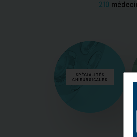
210
médeci
SPÉCIALITÉS
CHIRURGICALES