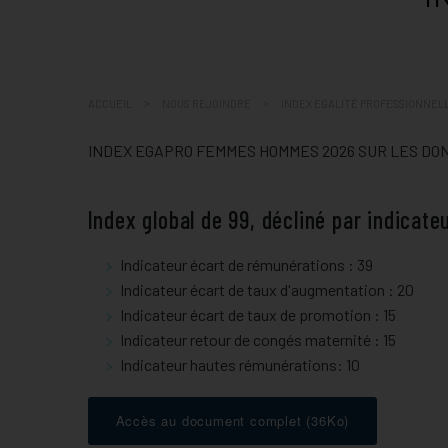
COMMENT VENIR ET STAT
ACCUEIL
NOUS REJOINDRE
INDEX EGALITÉ PROFESSIONNEL
INDEX EGAPRO FEMMES HOMMES 2026 SUR LES DO
Index global de 99, décliné par indicat
Indicateur écart de rémunérations : 39
Indicateur écart de taux d'augmentation : 20
Indicateur écart de taux de promotion : 15
Indicateur retour de congés maternité : 15
Indicateur hautes rémunérations: 10
Accès au document complet
(36Ko)