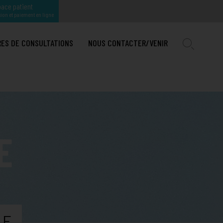
ace patient
ion et paiement en ligne
RES DE CONSULTATIONS
NOUS CONTACTER/VENIR
IRURGIE MAXILLO-FACIALE ET STOMATOLOGIE
TION
OGIE INTERVENTIONELLE
U PAYS D'AIX
IRURGIE ORTHOPÉDIQUE A
E
E
GIQUE ET MAMMAIRE
NER HPP
IRURGIE ORTHOPÉDIQUE PÉDIATRIQUE
TION COMPLÈTE
IE
IRURGIE PLASTIQUE, RECONSTRUCTRICE ET ESTHÉTIQUE
HÉMORROÏDES : DES TRAITEMENTS EFFICACES EXISTENT
ENFANT
E
IRURGIE UROLOGIQUE
ADÉNOME DE PROSTATE : L’EFFICACITÉ DU LASER
LE
IRURGIE VISCÉRALE, DIGESTIVE ET DE L'OBÉSITÉ
TRAITER L’OBÉSITÉ