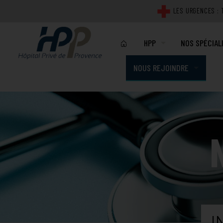
Click Me For A Modal
LES URGENCES : T
HPP
NOS SPÉCIAL
NOUS REJOINDRE
NOTRE ÉTABLISSEMENT
MÉDICALES
PROJET D'ÉTABLISSEME
CHIRURGICAL
OFFRES D'EMPLOI
PLATEAU TECHNIQUE
IMAGERIE
TRAVAILLER CHEZ HPP
QUALITÉ ET SECURITÉ DE
LABORATOIRE
INSTALLATION MÉDECIN
REPRÉSENTANTS DES US
TECHNIQUES
ACCOMPAGNEMENT PERSONN
PLANS DE L'HÔPITAL PR
CANDIDATURE SPONTANÉE
I
ACTUALITÉS
INDEX EGALITÉ PROFESSION