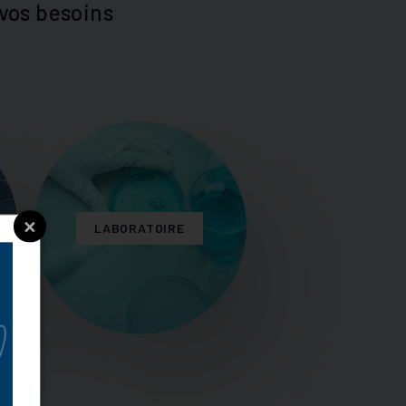
vos besoins
×
LABORATOIRE