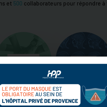
ns et
500
collaborateurs pour répondre à 
SPÉCIALITÉS
IMAGERIE
MÉDICALES