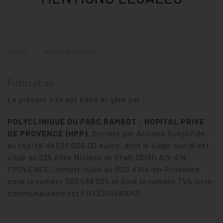
NOUS
CONTACTER/VENIR
ACCUEIL
MENTIONS LÉGALES
NOUS REJOINDRE
Publication
Le présent site est édité et géré par :
POLYCLINIQUE DU PARC RAMBOT
–
HOPITAL PRIVE
DE PROVENCE (HPP)
, Société par Actions Simplifiée,
au capital de 525 006,00 euros, dont le siège social est
situé au 235 Allée Nicolas de Staël 13090 AIX-EN-
PROVENCE, immatriculée au RCS d’Aix-en-Provence
sous le numéro 303 589 055 et dont le numéro TVA intra-
communautaire est FR33303589055.